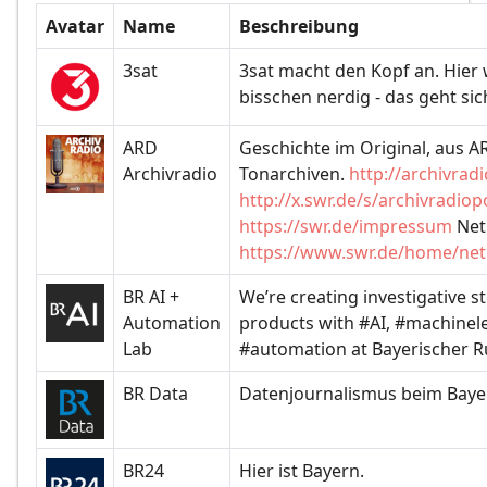
Avatar
Name
Beschreibung
3sat
3sat macht den Kopf an. Hier 
bisschen nerdig - das geht sic
ARD
Geschichte im Original, aus 
Archivradio
Tonarchiven.
http://archivrad
http://x.swr.de/s/archivradio
https://swr.de/impressum
Net
https://www.swr.de/home/net
BR AI +
We’re creating investigative st
Automation
products with #AI, #machinel
Lab
#automation at Bayerischer R
BR Data
Datenjournalismus beim Baye
BR24
Hier ist Bayern.