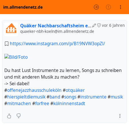
im.allmendenetz.de
Quäker Nachbarschaftsheim e. V. (inoffiziell)
vor 6 Jahren
quaeker-nbh-koeln@im.allmendenetz.de
https://www.instagram.com/p/B19NVW3opZl/
Du hast Lust Instrumente zu lernen, Songs zu schreiben
und mit anderen Musik zu machen?
-> Sei dabei!
#
offenejazzhausschuleköln
#
otquäker
#
hierspieltdiemusik
#
band
#
songs
#
instrumente
#
musik
#
mitmachen
#
forfree
#
kölninnenstadt