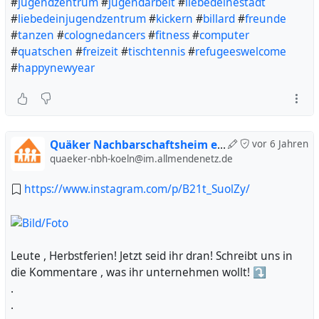
#
jugendzentrum
#
jugendarbeit
#
liebedeinestadt
#
liebedeinjugendzentrum
#
kickern
#
billard
#
freunde
#
tanzen
#
colognedancers
#
fitness
#
computer
#
quatschen
#
freizeit
#
tischtennis
#
refugeeswelcome
#
happynewyear
Quäker Nachbarschaftsheim e. V. (inoffiziell)
vor 6 Jahren
quaeker-nbh-koeln@im.allmendenetz.de
https://www.instagram.com/p/B21t_SuolZy/
Leute , Herbstferien! Jetzt seid ihr dran! Schreibt uns in
die Kommentare , was ihr unternehmen wollt! ⤵️
.
.