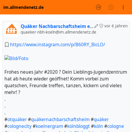
im.allmendenetz.de
Quäker Nachbarschaftsheim e. V. (inoffiziell)
vor 6 Jahren
quaeker-nbh-koeln@im.allmendenetz.de
https://www.instagram.com/p/B60RY_BicLO/
Frohes neues Jahr #2020 ? Dein Lieblings-Jugendzentrum
hat ab heute wieder geöffnet! Komm vorbei zum
quatschen, Freunde treffen, tanzen, kickern und vieles
mehr! ?
.
.
.
#
otquäker
#
quäkernachbarschaftsheim
#
quäker
#
colognecity
#
koelnergram
#
kölnbloggt
#
köln
#
cologne