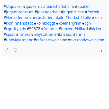
.
#
otquäker
#
quäkernachbarschaftsheim
#
quäker
#
jugendzentrum
#
jugendarbeit
#
jugendliche
#
freizeit
#
Herbstferien
#
herbstferieninköln
#
herbst
#
kölle
#
köln
#
kölninnenstadt
#
kölnbloggt
#
koelnergram
#
cgn
#
cgncitygirls
#50672 #
freunde
#
tanzen
#
billard
#
kicker
#
sport
#
fitness
#
playstation
#
fifa
#
tischtennis
#
undvielesmehr
#
refugeeswelcome
#
everbodyswelcome