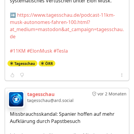
systematisches Vertuschen unter Elon Musk.
➡️
https://www.tagesschau.de/podcast-11km-
musk-autonomes-fahren-100.html?
at_medium=mastodon&at_campaign=tagesschau.
de
#11KM
#ElonMusk
#Tesla
Tagesschau
ÖRR
tagesschau
vor 2 Monaten
tagesschau@ard.social
Missbrauchsskandal: Spanier hoffen auf mehr
Aufklärung durch Papstbesuch