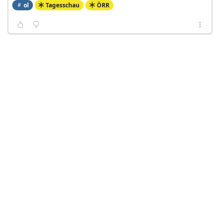
ol
Tagesschau
ÖRR