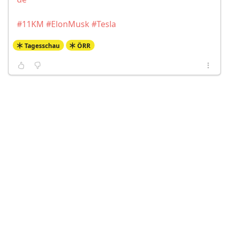
#11KM
#ElonMusk
#Tesla
Tagesschau
ÖRR