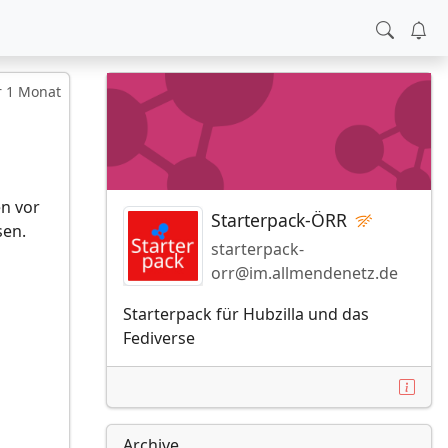
r 1 Monat
en vor
Starterpack-ÖRR
sen.
starterpack-
orr@im.allmendenetz.de
Starterpack für Hubzilla und das
Fediverse
Archive