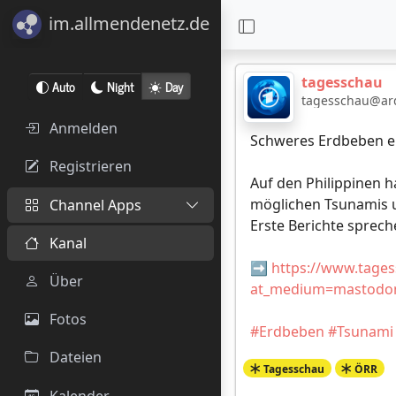
im.allmendenetz.de
tagesschau
Auto
Night
Day
tagesschau@ard
Anmelden
Schweres Erdbeben er
Registrieren
Auf den Philippinen h
möglichen Tsunamis u
Channel Apps
Erste Berichte sprec
Kanal
➡️
https://www.tages
Über
at_medium=mastodon
Fotos
#Erdbeben
#Tsunami
Dateien
Tagesschau
ÖRR
Kalender