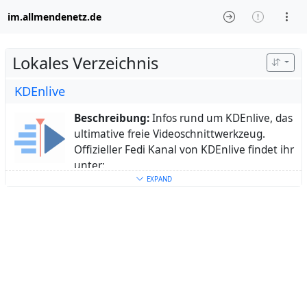
im.allmendenetz.de
Lokales Verzeichnis
KDEnlive
Beschreibung:
Infos rund um KDEnlive, das
ultimative freie Videoschnittwerkzeug.
Offizieller Fedi Kanal von KDEnlive findet ihr
unter:
Webseite:
https://floss.social/@kdenlive
EXPAND
Schlüsselwörter:
KDE
,
Video
,
Schnitt
,
Videoschnitt
,
editing
,
Film
,
cutten