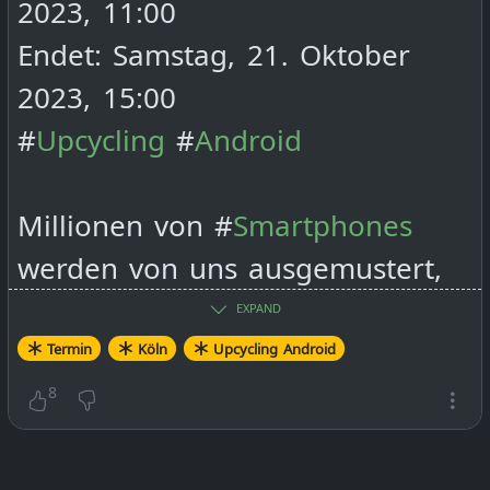
2023, 11:00
Endet: Samstag, 21. Oktober
2023, 15:00
#
Upcycling
#
Android
Millionen von #
Smartphones
werden von uns ausgemustert,
obwohl sie technisch noch 100%
EXPAND
funktionieren – eine enorme
Termin
Köln
Upcycling Android
Ressourcenverschwendung. Oft
8
ist ein fehlendes Update für das
Betriebssystem auch der Grund,