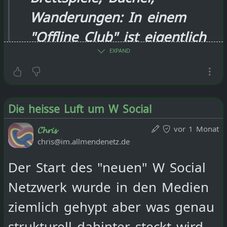
Ende: Donnerstag, 16. Juli 2026,
Wanderungen: In einem
16:00
"Offline Club" ist eigentlich
Ort:
EXPAND
alles erlaubt. Nur kein
Stadtteilbibliothek Haus Balchem
Smartphone. Auf der Suche
Severinstraße 15
nach einer echten
50678 Köln
Die heisse Luft um W Social
Verbindung verzichten die
vor 1 Monat
𝓒𝓱𝓻𝓲𝓼
Teilnehmer ein paar Stunden
chris@im.allmendenetz.de
aufs Handy - und zahlen
Der Start des "neuen" W Social
dafür.
Netzwerk wurde in den Medien
Start: Donnerstag, 16. Juli 2026,
ziemlich gehypt aber was genau
Ein Hochsommertag im Juli,
17:00
strukturell dahinter steckt wird