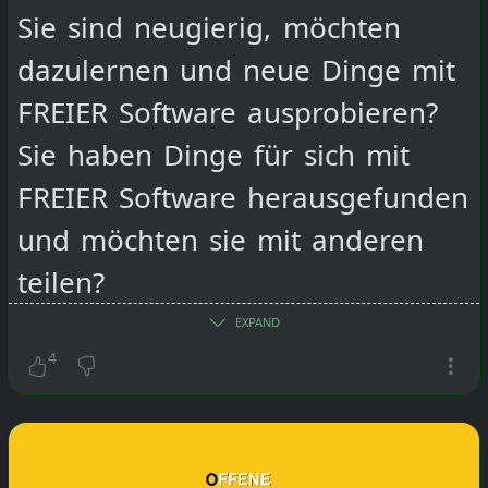
mit anderen zu connecten".
Sie sind neugierig, möchten
dazulernen und neue Dinge mit
Dafür hat Benevolo den
FREIER Software ausprobieren?
Kölner "Offline Club"
Sie haben Dinge für sich mit
gegründet. Das Konzept
FREIER Software herausgefunden
stammt aus Amsterdam. Vor
und möchten sie mit anderen
fünf Jahren haben drei
teilen?
Niederländer dort ein
Dann machen Sie mit bei
EXPAND
Franchise gegründet.
unserer "Offene Werkstatt Für
4
Inzwischen hat "The Offline
Digitale Mündigkeit Und
Club" Ableger in ganz
Souveränität"
1 - Personal Data
Europa. Das Programm