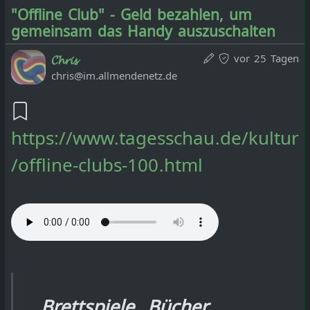
Ende: Donnerstag, 16. Juli 2026,
"Offline Club" - Geld bezahlen, um
13:00
gemeinsam das Handy auszuschalten
Ort:
vor 25 Tagen
𝓒𝓱𝓻𝓲𝓼
chris@im.allmendenetz.de
Stadtteilbibliothek Kalk
Kalker Hauptstraße 247-273
https://www.tagesschau.de/kultur
51103 Köln
/offline-clubs-100.html
Start: Donnerstag, 16. Juli 2026,
14:00
Brettspiele, Bücher,