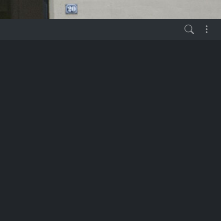
HAUPTMENUE
✍️ Hubzilla KANAL
🗓️ Workshop KALENDER
⌚ TERMINE
+ 1
👉 LINKS aus "Ab ins
Fediverse" Workshop
vor 1 Jahr
🗞️ ARTIKEL: Hubzilla -
die mächtige
ungeschminkte Königin
des Fediverse
💾 Download: Hubzilla HOW