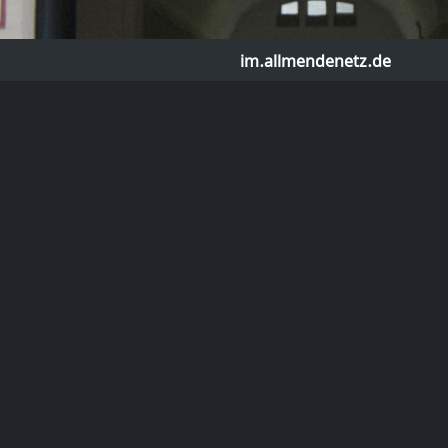
im.allmendenetz.de
Tags
d #categories
@im.allmendenetz.de
nd #
categories