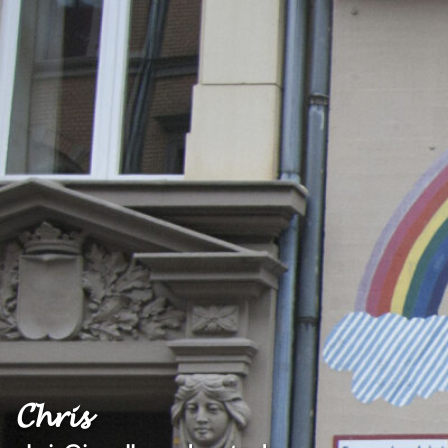
𝓒𝓱𝓻𝓲𝓼