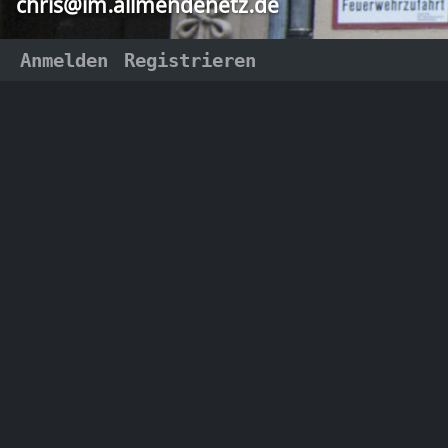
chris@im.allmendenetz.de
Anmelden
Registrieren
𝓒𝓱𝓻𝓲𝓼
Kategorien
chris@im.allmendenetz.de
Fediverse Akivist - souverän
und mündig digital vernetzt -
#tags an
Seit 2017 im Fediverse - dies ist
mein öffentlicher Kanal in dem
es hauptsächlich um das
𝓒𝓱𝓻𝓲𝓼
Fediverse an sich geht
chris
Ort:
#
tags
a
folge diesem Kanal per nostr mit:
chris_at_im.allmendenetz.de@mostr.pu