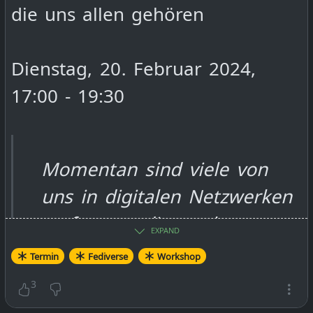
die uns allen gehören
Dienstag, 20. Februar 2024,
17:00 - 19:30
Momentan sind viele von
uns in digitalen Netzwerken
verfangen, die stark
EXPAND
monopolistisch strukturiert
Termin
Fediverse
Workshop
sind. Wir werden umfassend
3
getrackt, ständig belauscht