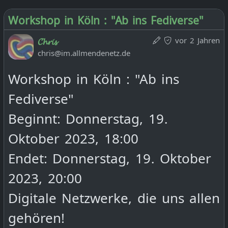
und dazu verführt, immer
Workshop in Köln : "Ab ins Fediverse"
mehr Zeit auf diesen
vor 2 Jahren
𝓒𝓱𝓻𝓲𝓼
Plattformen zu verbringen.
chris@im.allmendenetz.de
Bei Abkehr droht sozialer
Workshop in Köln : "Ab ins
Ausschluss. Doch wie könnte
Fediverse"
das anders gehen? In
Beginnt: Donnerstag, 19.
diesem Workshop werden
Oktober 2023, 18:00
von Chris Burger die
Endet: Donnerstag, 19. Oktober
Möglichkeiten von
2023, 20:00
dezentralen Netzwerken
Digitale Netzwerke, die uns allen
anhand des Fediverse
gehören!