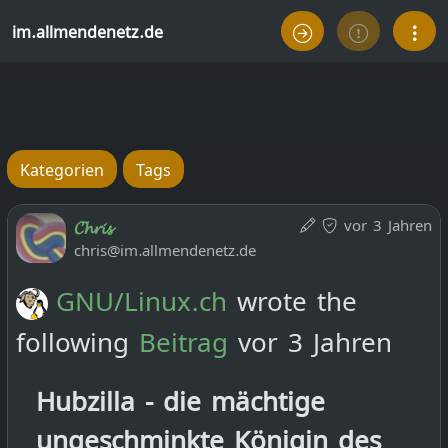
im.allmendenetz.de
Kategorien
Tags
vor 3 Jahren
𝓒𝓱𝓻𝓲𝓼
chris@im.allmendenetz.de
GNU/Linux.ch
wrote the
following
Beitrag
vor 3 Jahren
Hubzilla - die mächtige
ungeschminkte Königin des