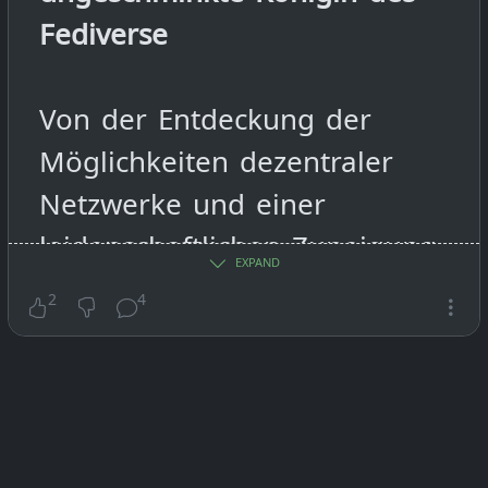
Fediverse
Von der Entdeckung der
Möglichkeiten dezentraler
Netzwerke und einer
leidenschaftlichen Zuneigung.
EXPAND
2
4
#
Fediverse
#
Hubzilla
#
Serie
#
Fediversum
#
Streams
#
CMS
#
Blogging
#
Kalender
#
WebDAV
#
OpenStreetMap