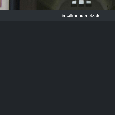
im.allmendenetz.de
Tags
@im.allmendenetz.de
talcourage auf PeerTube
wrote the
ng
Beitrag
vor 2 Jahren
gitale Währung mit den Eigenschaften von B
 möglich?