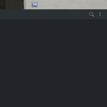
HAUPTMENUE
✍️ Hubzilla KANAL
🗓️ Workshop KALENDER
vor 2 Jahren
⌚ TERMINE
👉 LINKS aus "Ab ins
Fediverse" Workshop
🗞️ ARTIKEL: Hubzilla -
die mächtige
ungeschminkte Königin
des Fediverse
argeld –
💾 Download: Hubzilla HOW