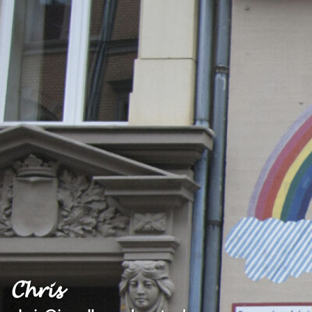
𝓒𝓱𝓻𝓲𝓼