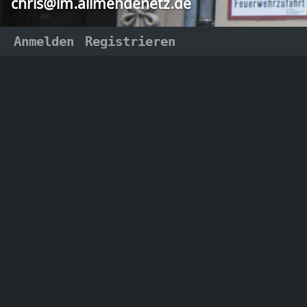
chris@im.allmendenetz.de
Anmelden
Registrieren
𝓒𝓱𝓻𝓲𝓼
Kategorien
chris@im.allmendenetz.de
𝓒𝓱𝓻𝓲𝓼
Fediverse Akivist - souverän
und mündig digital vernetzt -
chris
Seit 2017 im Fediverse - dies ist
mein öffentlicher Kanal in dem
Digi
es hauptsächlich um das
Fediverse an sich geht
followi
Ort:
Eine di
folge diesem Kanal per nostr mit:
ist das
chris_at_im.allmendenetz.de@mostr.pu