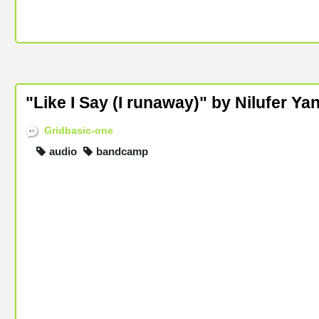
"Like I Say (I runaway)" by Nilufer Ya
Gridbasic-one
audio
bandcamp