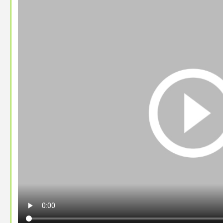
für deine Nachbarschaft werden?
https://media.ccc.de/v/camp2023-57168-fl