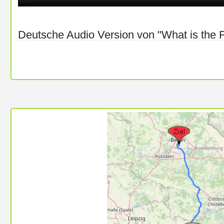
Deutsche Audio Version von "What is the 
https://framatube.org/w/9dRFC6Ya11NC
erstellt von
@
chris
chris@videos.im.allmendenetz.de
Lizenz:
https://creativecommons.org/licenses/by-sa