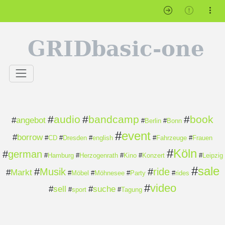
GRIDbasic-one
#
audio
#
bandcamp
#
book
#
angebot
#
Berlin
#
Bonn
#
event
#
borrow
#
CD
#
Dresden
#
english
#
Fahrzeuge
#
Frauen
#
Köln
#
german
#
Hamburg
#
Herzogenrath
#
Kino
#
Konzert
#
Leipzig
#
sale
#
Musik
#
ride
#
Markt
#
Möbel
#
Möhnesee
#
Party
#
rides
#
video
#
sell
#
suche
#
sport
#
Tagung