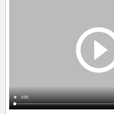
https://media.ccc.de/v/camp2023-57168-fl