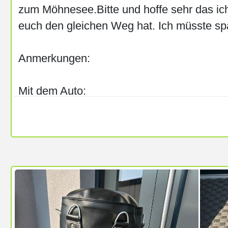
zum Möhnesee.Bitte und hoffe sehr das ic
euch den gleichen Weg hat. Ich müsste s
Anmerkungen:
Mit dem Auto:
Fahrgemeinschaft im Auto: Einer fährt, Mitf
Kosten
https://www.mifaz.de/de/suche/neueste-
eintraege/eintrag/27082802202665