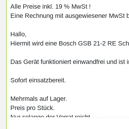
Alle Preise inkl. 19 % MwSt !
Die Vespa wird wegen Familienzuwachs au
Eine Rechnung mit ausgewiesener MwSt 
Der Motor läuft, die Vespa ist aber nicht f
(Schalt-/Bremszug hinten) noch eingebaut 
Hallo,
müssen.
Hiermit wird eine Bosch GSB 21-2 RE Sch
Wer diese Arbeiten selbst machen kann od
dafür hat, hat rechtzeitig zur Saison eine 
Das Gerät funktioniert einwandfrei und ist
Fahrzeug kann nach Absprache besichtigt
Sofort einsatzbereit.
Barzahlung, kein Tausch.
Mehrmals auf Lager.
Lieferung im unmittelbaren Umkreis (10km
Preis pro Stück.
Köln/Bonner Raum (50km) für 85€ mit prof
Nur solange der Vorrat reicht.
Motorradtransporter über Fremdfirma mögli