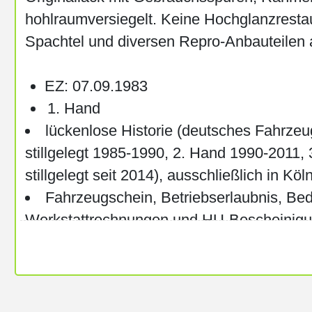
hohlraumversiegelt. Keine Hochglanzrestau
Spachtel und diversen Repro-Anbauteilen 
EZ: 07.09.1983
Hand
lückenlose Historie (deutsches Fahrzeu
stillgelegt 1985-1990, 2. Hand 1990-2011, 
stillgelegt seit 2014), ausschließlich in 
Fahrzeugschein, Betriebserlaubnis, Be
Werkstattrechnungen und HU-Bescheinigu
seltenes Elestart Modell mit E-Starter u
Farbe Hagedornweiß/ bianco spino (934)
Laufleistung: 11.800km
Motorseitig ist ein Polini 133cm³ Zylind