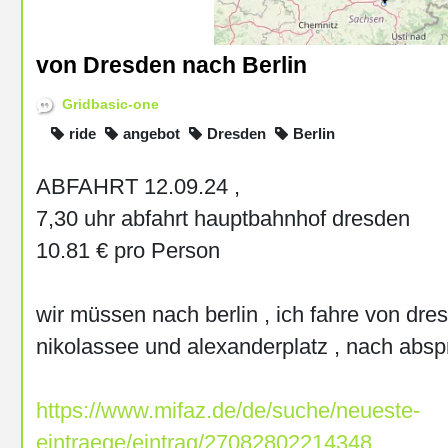
von Dresden nach Berlin
Gridbasic-one
ride
angebot
Dresden
Berlin
ABFAHRT 12.09.24 ,
7,30 uhr abfahrt hauptbahnhof dresden
10.81 € pro Person
wir müssen nach berlin , ich fahre von dre
nikolassee und alexanderplatz , nach absp
https://www.mifaz.de/de/suche/neueste-
eintraege/eintrag/27082802214348