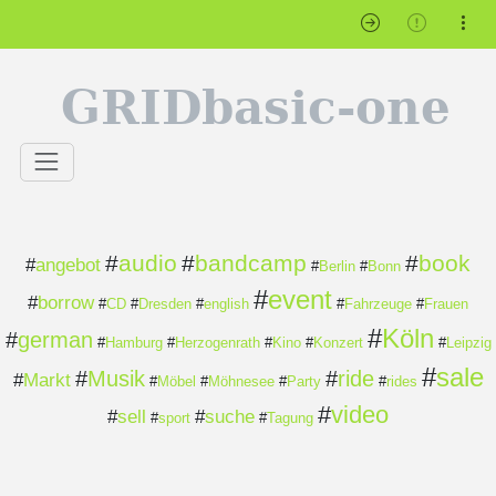
GRIDbasic-one
#
audio
#
bandcamp
#
book
#
angebot
#
Berlin
#
Bonn
#
event
#
borrow
#
CD
#
Dresden
#
english
#
Fahrzeuge
#
Frauen
#
Köln
#
german
#
Hamburg
#
Herzogenrath
#
Kino
#
Konzert
#
Leipzig
#
sale
#
Musik
#
ride
#
Markt
#
Möbel
#
Möhnesee
#
Party
#
rides
#
video
#
sell
#
suche
#
sport
#
Tagung