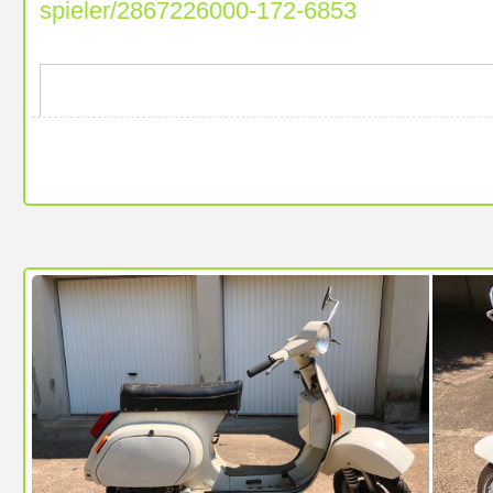
spieler/2867226000-172-6853
97469 Gochsheim