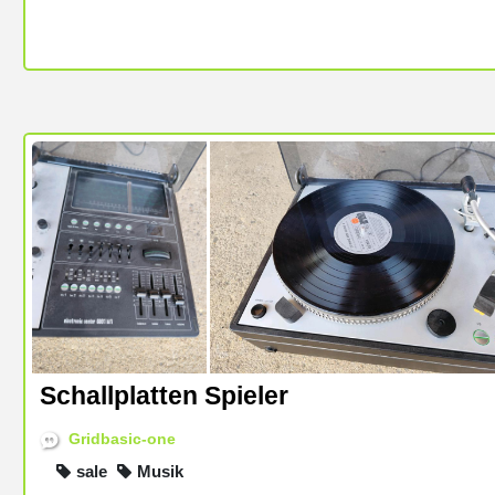
Alle Artikel liegen, sofern die auch bei mi
geschützt und in einen tierfreien Nichtrauc
https://www.kleinanzeigen.de/s-anzeige/die-
argentinische-version/2867236857-78-312
Schallplatten Spieler
Gridbasic-one
sale
Musik