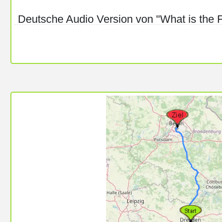
Deutsche Audio Version von "What is the 
https://framatube.org/w/9dRFC6Ya11NC
erstellt von
@
chris
chris@videos.im.allmendenetz.de
Lizenz:
https://creativecommons.org/licenses/by-sa