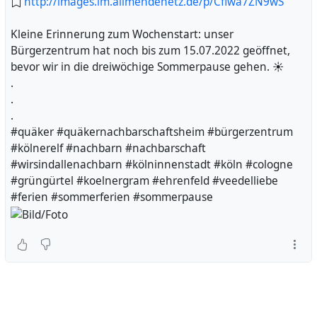
http://images.im.allmendenetz.de/p/Cflwa7ZN9wS
Kleine Erinnerung zum Wochenstart: unser
Bürgerzentrum hat noch bis zum 15.07.2022 geöffnet,
bevor wir in die dreiwöchige Sommerpause gehen. ☀️
.
.
.
#quäker #quäkernachbarschaftsheim #bürgerzentrum
#kölnerelf #nachbarn #nachbarschaft
#wirsindallenachbarn #kölninnenstadt #köln #cologne
#grüngürtel #koelnergram #ehrenfeld #veedelliebe
#ferien #sommerferien #sommerpause