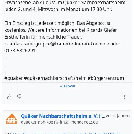
Erwachsene, ab August im Quäker Nachbarschaftsheim:
jeden 2. und 4. Mittwoch im Monat um 17.30 Uhr.
Ein Einstieg ist jederzeit möglich. Das Abgebot ist
kostenlos. Weitere Informationen bei Ricarda Giefer,
Ersthelferin für menschliche Trauer.
ricardastrauergruppe@trauerredner-in-koeln.de oder
0178-5826291
.
.
.
#quäker #quäkernachbarschaftsheim #bürgerzentrum
#kölnerelf #nachbarn #nachbarschaft #veedel
EXPAND
#veedelliebe #kölninnenstadt #köln #cologne #cgn
#ehrenfeld #koelnergram #trauer #trauergruppe
#trauerbegleitung #trauerbewältigung #trauernetzwerk
Quäker Nachbarschaftsheim e. V. (inoffiziell)
vor 4 Jahren
quaeker-nbh-koeln@im.allmendenetz.de