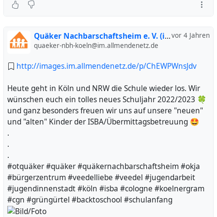
Quäker Nachbarschaftsheim e. V. (inoffiziell)
vor 4 Jahren
quaeker-nbh-koeln@im.allmendenetz.de
http://images.im.allmendenetz.de/p/ChEWPWnsJdv
Heute geht in Köln und NRW die Schule wieder los. Wir
wünschen euch ein tolles neues Schuljahr 2022/2023 🍀
und ganz besonders freuen wir uns auf unsere "neuen"
und "alten" Kinder der ISBA/Übermittagsbetreuung 🤩
.
.
.
#otquäker #quäker #quäkernachbarschaftsheim #okja
#bürgerzentrum #veedelliebe #veedel #jugendarbeit
#jugendinnenstadt #köln #isba #cologne #koelnergram
#cgn #grüngürtel #backtoschool #schulanfang