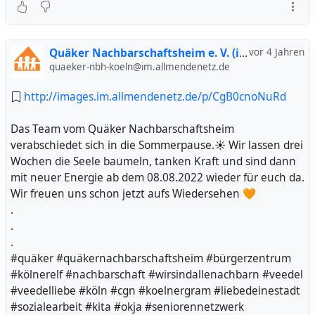
Quäker Nachbarschaftsheim e. V. (inoffiziell)
vor 4 Jahren
quaeker-nbh-koeln@im.allmendenetz.de
http://images.im.allmendenetz.de/p/CgB0cnoNuRd
Das Team vom Quäker Nachbarschaftsheim
verabschiedet sich in die Sommerpause.☀️ Wir lassen drei
Wochen die Seele baumeln, tanken Kraft und sind dann
mit neuer Energie ab dem 08.08.2022 wieder für euch da.
Wir freuen uns schon jetzt aufs Wiedersehen 🧡
.
.
.
#quäker #quäkernachbarschaftsheim #bürgerzentrum
#kölnerelf #nachbarschaft #wirsindallenachbarn #veedel
#veedelliebe #köln #cgn #koelnergram #liebedeinestadt
#sozialearbeit #kita #okja #seniorennetzwerk