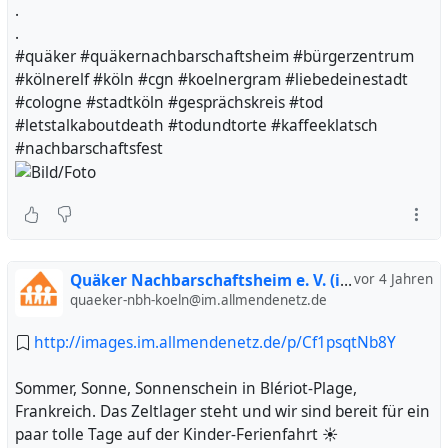
.
.
#quäker #quäkernachbarschaftsheim #bürgerzentrum
#kölnerelf #köln #cgn #koelnergram #liebedeinestadt
#cologne #stadtköln #gesprächskreis #tod
#letstalkaboutdeath #todundtorte #kaffeeklatsch
#nachbarschaftsfest
Quäker Nachbarschaftsheim e. V. (inoffiziell)
vor 4 Jahren
quaeker-nbh-koeln@im.allmendenetz.de
http://images.im.allmendenetz.de/p/Cf1psqtNb8Y
Sommer, Sonne, Sonnenschein in Blériot-Plage,
Frankreich. Das Zeltlager steht und wir sind bereit für ein
paar tolle Tage auf der Kinder-Ferienfahrt ☀️