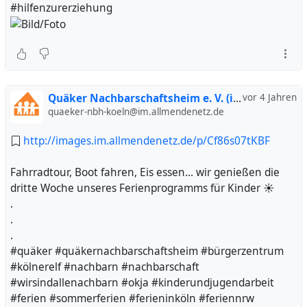
#hilfenzurerziehung
Quäker Nachbarschaftsheim e. V. (inoffiziell)
vor 4 Jahren
quaeker-nbh-koeln@im.allmendenetz.de
http://images.im.allmendenetz.de/p/Cf86s07tKBF
Fahrradtour, Boot fahren, Eis essen... wir genießen die
dritte Woche unseres Ferienprogramms für Kinder ☀️
.
.
.
#quäker #quäkernachbarschaftsheim #bürgerzentrum
#kölnerelf #nachbarn #nachbarschaft
#wirsindallenachbarn #okja #kinderundjugendarbeit
#ferien #sommerferien #ferieninköln #feriennrw