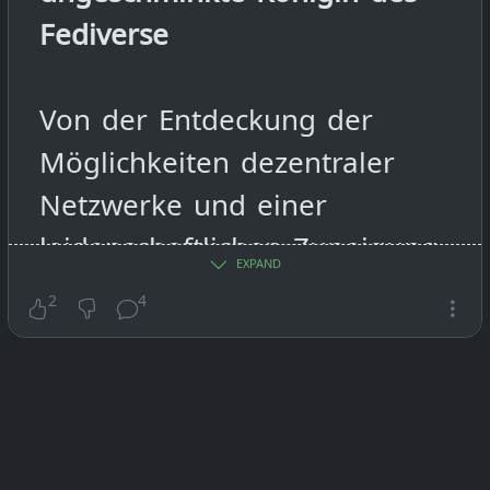
Fediverse
Von der Entdeckung der
Möglichkeiten dezentraler
Netzwerke und einer
leidenschaftlichen Zuneigung.
EXPAND
2
4
#
Fediverse
#
Hubzilla
#
Serie
#
Fediversum
#
Streams
#
CMS
#
Blogging
#
Kalender
#
WebDAV
#
OpenStreetMap