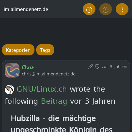
im.allmendenetz.de
Kategorien
Tags
vor 3 Jahren
𝓒𝓱𝓻𝓲𝓼
chris@im.allmendenetz.de
GNU/Linux.ch
wrote the
following
Beitrag
vor 3 Jahren
Hubzilla - die mächtige
ungeschminkte Königin des