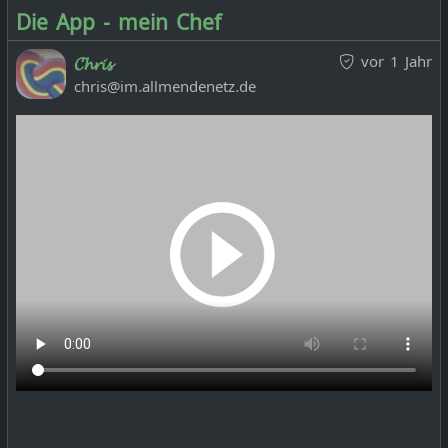
Die App - mein Chef
vor 1 Jahr
𝓒𝓱𝓻𝓲𝓼
chris@im.allmendenetz.de